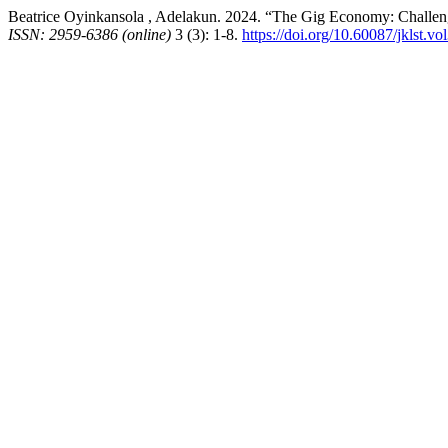
Beatrice Oyinkansola , Adelakun. 2024. “The Gig Economy: Challen
ISSN: 2959-6386 (online)
3 (3): 1-8.
https://doi.org/10.60087/jklst.vo