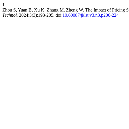
1.
Zhou S, Yuan B, Xu K, Zhang M, Zheng W. The Impact of Pricing S
Technol.
2024;3(3):193-205. doi:
10.60087/jklst.v3.n3.p206-224